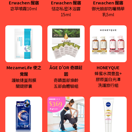
Erwachen 醒寤
Erwachen 醒寤
Erwachen 醒寤
宓萃噴霧10ml
恬宓私密沐浴露
御光臉部防曬精華
15ml
乳5ml
MezameLife 使之
ÂGE D'OR 奇蹟莊
HONEYQUE
蜂蜜水潤豐盈+
覺醒
園
膠原蛋白光澤
護敏捷蛋殼膜
奇蹟面部煥齡
麵紙盒
蔬菜波波
洗護旅行組
關鍵膠囊
五部曲體驗組
熱血青年小老闆。卡打掐
喜歡聽煮食發出來咕嚕咕
的戰鬥魂。消暑美味手作
嚕啵啵聲，喜歡從蔬菜食
涼麵。
材中去擦出不同料理火
花，所以叫蔬菜波波。
More
More