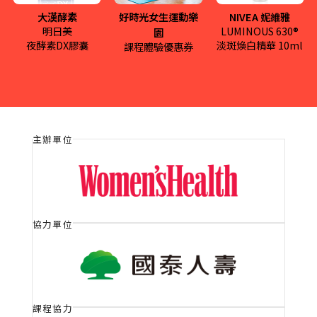
大漢酵素
好時光女生運動樂
NIVEA 妮維雅
明日美
LUMINOUS 630®
園
夜酵素DX膠囊
淡斑煥白精華 10ml
課程體驗優惠券
Yen的廚房
慢活 ‧ 森咖啡
用最真的食材，帶給你最
天然植物花草、新鮮蔬果
真的感受。
搭配的「植物系茶飲」
More
More