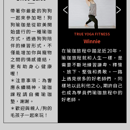
帶著你最愛的狗狗
一起來參加吧！狗
狗瑜珈是從歐美開
始盛行的一種瑜珈
TRUE YOGA FITNESS
方式，透過狗狗陪
Winnie
Barbie
伴的練習形式，不
在瑜珈旅程中踏足近20年，
僅能增加你與寵物
瑜珈旅程就和人生一樣，是
之間的情感連結，
需要不斷地練習謙卑、釋懐
更有助身心健康
、放下、堅強和勇敢。一路
喔！
上遇見很多的好老師們 ，同
＊注意事項：為響
樣地以此利他之心, 期許自己
應永續精神，瑜珈
也成為學員們瑜珈旅程中的
課程請自備瑜珈
好老師 。
墊，謝謝。
＊歡迎與親人/狗的
毛孩子一起來玩！