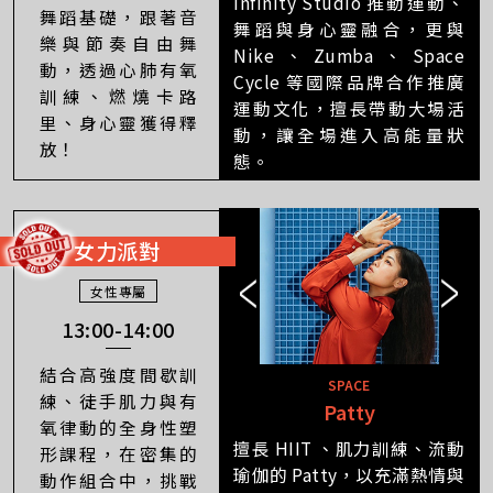
Infinity Studio 推動運動、
舞蹈基礎，跟著音
舞蹈與身心靈融合，更與
樂與節奏自由舞
Nike、Zumba、Space
動，透過心肺有氧
Cycle 等國際品牌合作推廣
訓練、燃燒卡路
運動文化，擅長帶動大場活
里、身心靈獲得釋
動，讓全場進入高能量狀
放！
態。
女力派對
女性專屬
13:00-14:00
結合高強度間歇訓
SPACE
練、徒手肌力與有
DJ Mar Mar Phoenix
Patty
氧律動的全身性塑
擅長 HIIT 、肌力訓練、流動
形課程，在密集的
瑜伽的 Patty，以充滿熱情與
動作組合中，挑戰