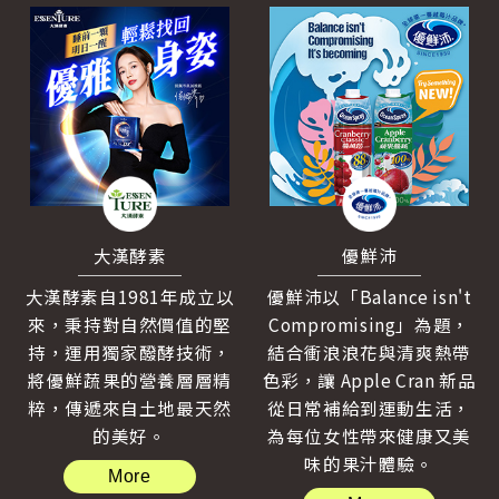
大漢酵素
優鮮沛
大漢酵素自1981年成立以
優鮮沛以「Balance isn't
來，秉持對自然價值的堅
Compromising」為題，
持，運用獨家醱酵技術，
結合衝浪浪花與清爽熱帶
將優鮮蔬果的營養層層精
色彩，讓 Apple Cran 新品
粹，傳遞來自土地最天然
從日常補給到運動生活，
的美好。
為每位女性帶來健康又美
味的果汁體驗。
More