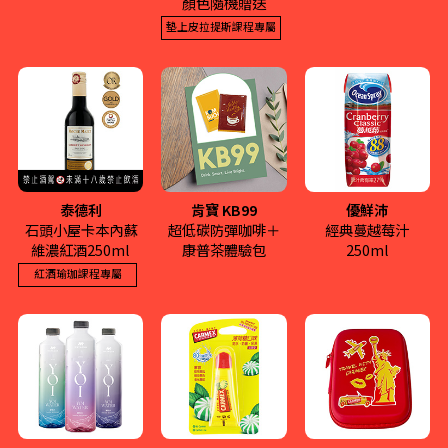
顏色隨機贈送
墊上皮拉提斯課程專屬
泰德利
肯寶 KB99
優鮮沛
石頭小屋卡本內蘇
超低碳防彈咖啡＋
經典蔓越莓汁
維濃紅酒250ml
康普茶體驗包
250ml
紅酒瑜珈課程專屬
Mixigan
SOi
Mixigan 美墨創意蔬食料
品味四季，感受自然。甜
理是全植物速食餐廳，用
點不僅是味覺享受，更是
全植物食材打造一系列的
對身心靈的溫柔療癒。
蔬食餐點。
More
More