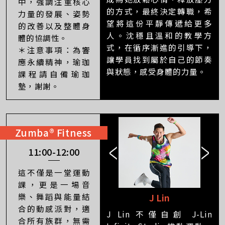
中，強調注重核心
的方式，最終決定轉職，希
力量的發展、姿勢
望將這份平靜傳遞給更多
的改善以及整體身
人。沈穩且溫和的教學方
體的協調性。
式，在循序漸進的引導下，
＊注意事項：為響
讓學員找到屬於自己的節奏
應永續精神，瑜珈
與狀態，感受身體的力量。
課程請自備瑜珈
墊，謝謝。
Zumba® Fitness
11:00-12:00
這不僅是一堂運動
課，更是一場音
樂、舞蹈與能量結
Joyce
J Lin
合的動感派對，適
J Lin 不僅自創 J-Lin
合所有族群，無需