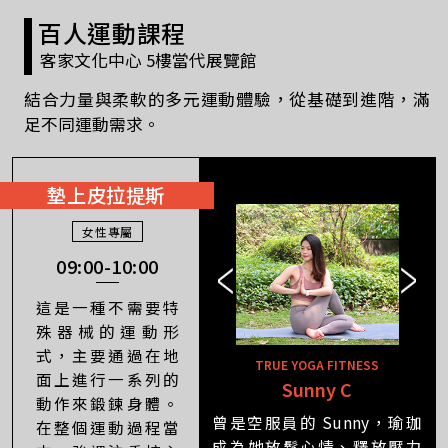
百人運動課程
客家文化中心 5樓當代展覽館
結合力量與柔軟的多元運動體驗，從基礎到進階，滿
足不同運動需求。
墊上皮拉提斯
女性專屬
09:00-10:00
這是一種不需要特
殊器械的運動形
式，主要通過在地
TRUE YOGA FITNESS
面上進行一系列的
Jessie 小剛
Sunny C
Lily Lin
動作來鍛鍊身體。
曾是空服員的 Sunny，瑜珈
在整個運動過程當
成為她放鬆心情、釋放壓力