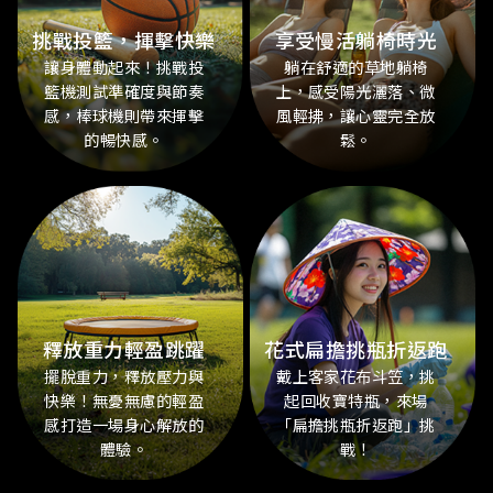
挑戰投籃，揮擊快樂
享受慢活躺椅時光
讓身體動起來！挑戰投
躺在舒適的草地躺椅
籃機測試準確度與節奏
上，感受陽光灑落、微
感，棒球機則帶來揮擊
風輕拂，讓心靈完全放
的暢快感。
鬆。
Yogi Dosa
痞食維根
以純素、無麩質的南印度
希望能開啟更友善的飲食
風味料理為核心，帶來健
生活方式。和平從餐桌開
釋放重力輕盈跳躍
花式扁擔挑瓶折返跑
康且富有能量的美食體
始，全植物漢堡是一個更
擺脫重力，釋放壓力與
戴上客家花布斗笠，挑
驗。
好的選擇！
快樂！無憂無慮的輕盈
起回收寶特瓶，來場
感打造一場身心解放的
「扁擔挑瓶折返跑」挑
More
More
體驗。
戰！