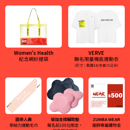
Women's Health
VERVE
紀念網紗提袋
聯名限量機能運動衣
（尺寸：肩寬54/衣長71公分）
善良艿茶
cha cha vegan ice cream
善良艿茶選用燕麥奶取代
吃一口令人感動流淚的美
乳製品，不傷害動物，降
好療癒冰淇淋，秉持無奶
低人體過敏源，並採用減
蛋、愛護動物、減少不平
糖配方，保留茶飲的純正
等對待，給您獨一無二的
風味與健康本質。
頂級純素冰淇淋。
國泰人壽
瑜珈支撐輔助墊
ZUMBA WEAR
泰給力運動毛巾
報名前100位限定，
服飾專屬購物金
More
More