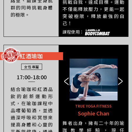
路里、鍛鍊全身肌
挑戰自我，達成目標。運動
群的同時挑戰身體
不僅能釋放壓力，更能一起
的極限。
突破極限，釋放最強的自
己！
課程使用：
紅酒瑜珈
女性專屬
17:00-18:00
結合瑜珈和紅酒品
飲的創新運動形
式，在瑜珈課程中
TRUE YOGA FITNESS
品嚐葡萄酒，並透
Sophie Chan
Nina Chan
過深呼吸和冥想來
舞者出身，擁有二十年的瑜
提高身體和心靈的
珈教學經驗，現任
平衡與健康，通過