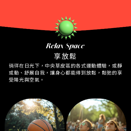
享放鬆
徜徉在日光下，中央草皮區的各式運動體驗，或靜
善良肉圓
樹巢Tree Nest
或動、舒展自我，
讓身心都能得到放鬆，鬆弛的享
善良肉圓使用植物肉，搭
台灣素食古早味，傳承50
受陽光與空氣。
配彈勁十足的外皮，淋上
年的好味道，全台首創梅
經典的米醬，成為一道零
乾菜植物肉生煎包。
傷害、友善動物的台灣道
More
地小吃。
More