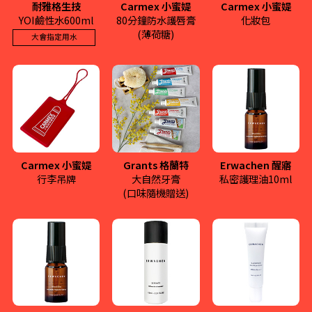
耐雅格生技
Carmex 小蜜媞
Carmex 小蜜媞
YOI鹼性水600ml
80分鐘防水護唇膏
化妝包
(薄荷糖)
大會指定用水
Carmex 小蜜媞
Grants 格蘭特
Erwachen 醒寤
行李吊牌
大自然牙膏
私密護理油10ml
(口味隨機贈送)
小仁物
帕尼布尼-印度脆球
讓葷食者喜愛、蔬食者驚
印度脆球 Pani Puri 來至印
艷的創意料理！
度街頭傳統小吃，獨特的
口感，豐富的味道，清爽
More
又開胃。
More