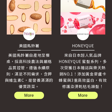
美國馬鈴薯
HONEYQUE
美國馬鈴薯自產地至餐
來自日本超人氣品牌
桌，採高科技農法與嚴格
HONEYQUE 蜜髮系列，多
品質控管，遵循永續原
次榮獲日本雜誌與樂天熱
則，滿足不同需求，含鉀
銷NO.1！添加黃金麥盧卡
與維生素C，是營養滿滿的
蜂蜜與3重高效蛋白，有效
優質蔬菜。
修護染燙乾枯毛躁髮！
More
More