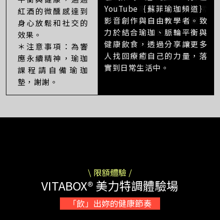
YouTube｛蘇菲瑜珈頻道｝
紅酒的微醺感達到
影音創作與自由教學者。致
身心放鬆和社交的
力於結合瑜珈、脈輪平衡與
效果。
健康飲食，透過分享讓更多
＊注意事項：為響
人找回療癒自己的力量，落
應永續精神，瑜珈
實到日常生活中。
課程請自備瑜珈
墊，謝謝。
\ 限額體驗 /
VITABOX® 美力特調體驗場
「飲」出妳的健康節奏