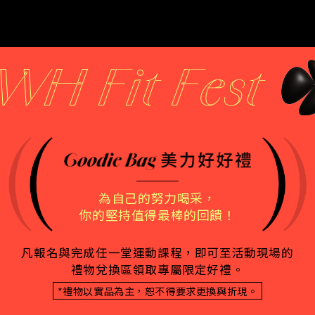
試蔬看Cubalah
幸運甜點
為自己的努力喝采，
用家鄉的南洋蔬食產品&料
『heureux』取自於法文
你的堅持值得最棒的回饋！
理，征服大家味蕾。讓想
幸運、幸福、快樂之意。
嚐試蔬食的朋友勇敢踏上
幸運甜點 認為最幸運的
凡報名與完成任一堂運動課程，即可至活動現場的
蔬食的道路。
事，可以與你一起分享這
禮物兌換區領取專屬限定好禮。
份幸福的美味
More
*禮物以實品為主，恕不得要求更換與折現。
More