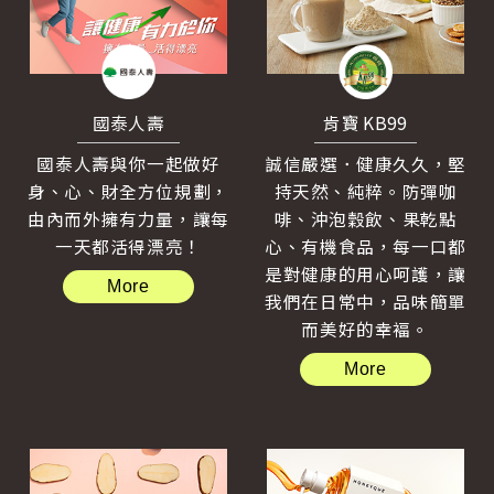
國泰人壽
肯寶 KB99
國泰人壽與你一起做好
誠信嚴選．健康久久，堅
身、心、財全方位規劃，
持天然、純粹。防彈咖
由內而外擁有力量，讓每
啡、沖泡穀飲、果乾點
一天都活得漂亮！
心、有機食品，每一口都
是對健康的用心呵護，讓
More
我們在日常中，品味簡單
而美好的幸褔。
More