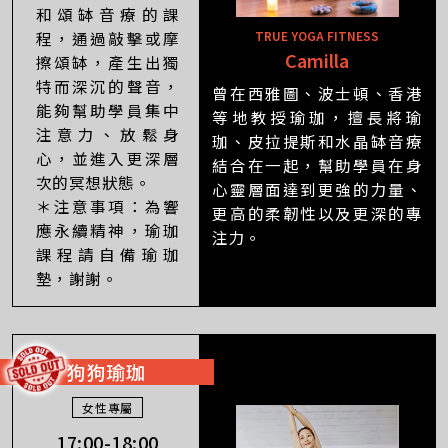
和頌缽音療的課
TRUE YOGA FITNESS
程，通過敲擊或摩
Camilla
擦頌缽，產生出獨
特而深沉的聲音，
曾在西雅圖、波士頓、香港
能夠幫助學員集中
等地教授瑜珈，擅長將瑜
注意力、放鬆身
珈、皮拉提斯和水晶缽音療
心，並進入更深層
結合在一起，幫助學員在身
次的冥想狀態。
心靈層面達到更強的力量、
＊注意事項：為響
更高的柔韌性以及更深的專
應永續精神，瑜珈
注力。
課程請自備瑜珈
墊，謝謝。
狗狗瑜珈
女性專屬
17:00-18:00