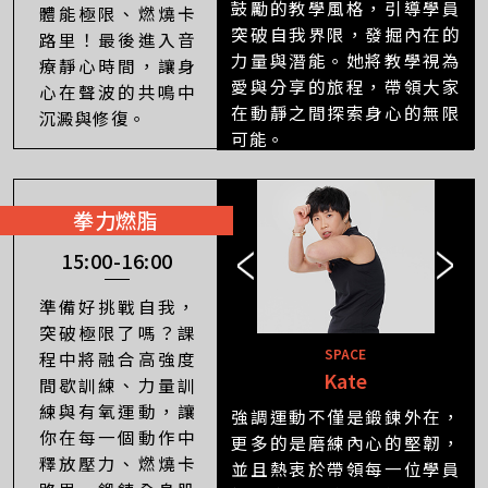
鼓勵的教學風格，引導學員
體能極限、燃燒卡
突破自我界限，發掘內在的
路里！最後進入音
力量與潛能。她將教學視為
療靜心時間，讓身
愛與分享的旅程，帶領大家
心在聲波的共鳴中
在動靜之間探索身心的無限
沉澱與修復。
可能。
拳力燃脂
15:00-16:00
準備好挑戰自我，
突破極限了嗎？課
SPACE
程中將融合高強度
Kate
Soul
間歇訓練、力量訓
練與有氧運動，讓
強調運動不僅是鍛鍊外在，
你在每一個動作中
更多的是磨練內心的堅韌，
釋放壓力、燃燒卡
並且熱衷於帶領每一位學員