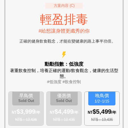
方案內容 (C)
輕盈排毒
#給想讓身體更纖秀的你
正確的健身飲食觀念，才能在變健康的路上事半功倍。
動動指數：低強度
著重飲食控制，培養正確的運動/飲食觀念，
健康的生活型
態。
#低強度 #飲食控制
早鳥價
優惠價
晚鳥價
Sold Out
Sold Out
1/2~1/15
$3,999
$4,499
$5,499
NT
/年
NT
/年
NT
/年
NT$：13,436
NT$：13,436
NT$：13,436