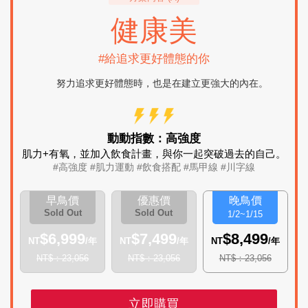
健康美
#給追求更好體態的你
努力追求更好體態時，也是在建立更強大的內在。
動動指數：高強度
肌力+有氧，並加入飲食計畫，
與你一起突破過去的自己。
#高強度 #肌力運動 #飲食搭配 #馬甲線 #川字線
早鳥價
優惠價
晚鳥價
Sold Out
Sold Out
1/2~1/15
$6,999
$7,499
$8,499
NT
/年
NT
/年
NT
/年
NT$：23,056
NT$：23,056
NT$：23,056
立即購買