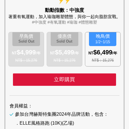
動動指數：中強度
著重有氧運動，加入瑜珈雕塑體態，
與你一起向脂肪宣戰。
#中強度 #有氧運動 #瑜珈 #體態雕塑
早鳥價
優惠價
晚鳥價
Sold Out
Sold Out
1/2~1/15
$4,999
$5,499
$6,499
NT
/年
NT
/年
NT
/年
NT$：15,276
NT$：15,276
NT$：15,276
立即購買
會員權益：
參加台灣赫斯特集團2024年品牌活動，包含：
．ELLE風格路跑 (10K)(乙場)