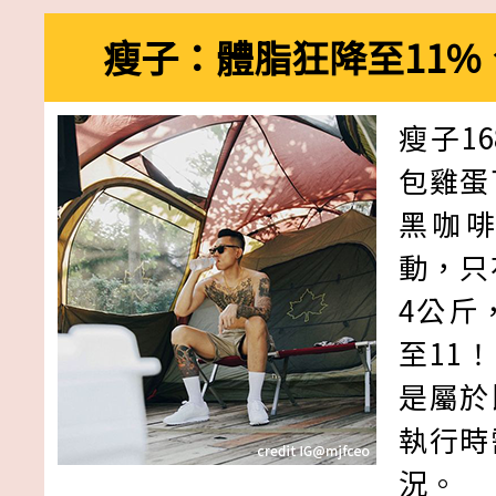
瘦子：體脂狂降至11%
瘦子1
包雞蛋
黑咖
動，只
4公斤
至11
是屬於
執行時
況。