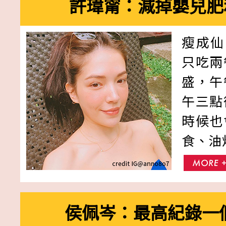
許瑋甯：減掉嬰兒肥
瘦成仙
只吃兩
盛，午
午三點
時候也
食、油
侯佩岑：最高紀錄一