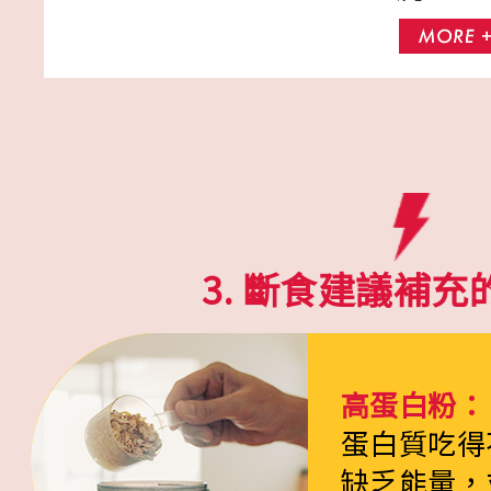
3. 斷食建議補
高蛋白粉：
蛋白質吃得
缺乏能量，